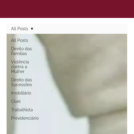
All Posts
All Posts
Direito das
Famílias
Violência
contra a
Mulher
Direito das
Sucessões
Imobiliário
Cível
Trabalhista
Previdenciário