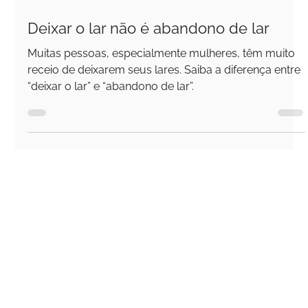
19 de jul. de 2024
2 min de leitura
Deixar o lar não é abandono de lar
Muitas pessoas, especialmente mulheres, têm muito
receio de deixarem seus lares. Saiba a diferença entre
“deixar o lar” e “abandono de lar”.
+55 11 97420-4350
contato@avilaleonardi.com.br
CNPJ: 36.635.673/0001-65
Rua Padre João Manuel, 222 - cj. 85